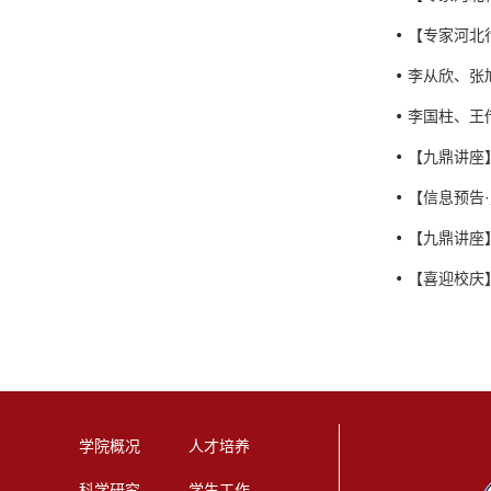
【专家河北
李从欣、张旭合作
李国柱、王传芬合
【九鼎讲座
【信息预告
【九鼎讲座
【喜迎校庆
学院概况
人才培养
科学研究
学生工作