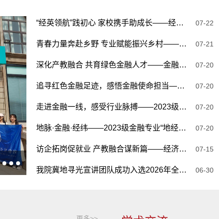
“经英领航”践初心 家校携手助成长——经济学院开展2026年暑...
07-22
青春力量奔赴乡野 专业赋能振兴乡村——经济学院2026年暑期三...
07-21
深化产教融合 共育绿色金融人才——金融学专业赴中国农业银行...
07-20
追寻红色金融足迹，感悟金融使命担当——2023级金融专业赴中...
07-20
走进金融一线，感受行业脉搏——2023级金融学专业赴中国农业...
07-20
地脉·金融·经纬——2023级金融专业“地经渗透”实习实践纪实
07-20
访企拓岗促就业 产教融合谋新篇——经济学院走访科技企业开展...
07-15
河北地质大学经济学院2026届毕业典礼暨...
我院冀地寻光宣讲团队成功入选2026年全国大学生“两弹一星”...
06-30
更多>>