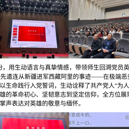
身份，用生动语言与真挚情感，带领师生回溯党员
进藏先遣连从新疆进军西藏阿里的事迹——在极端
以生命践行入党誓词，生动诠释了共产党人“为人
雄的革命初心、坚韧意志到坚定信仰，全方位展
掌声表达对英雄的敬意与缅怀。