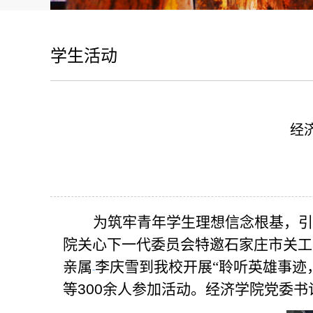
学生活动
经
为筑牢青年学生理想信念根基，
引
院
关心下一代委员会特邀石家庄
市关工
亲属
李庆雪
到我校开展
“
聆听英雄事迹
-
等300余人参加活动。
经济学院党委书